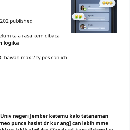
202 published
elum ta a rasa kem dibaca
m logika
DI bawah max 2 ty pos conlich:
c Univ negeri Jember ketemu kalo tatanaman
rneo punca hasiat dr kur ang] can lebih mme