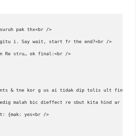
suruh pak thx<br />

gitu i. Say wait, start fr the end?<br />

n Re stru… ok final:<br />

nts & tne kor g us ai tidak dip tolis ult fine; am
edig malah bic dieffect re sbut kita hind ar si ta
t: {mak: yes<br />
