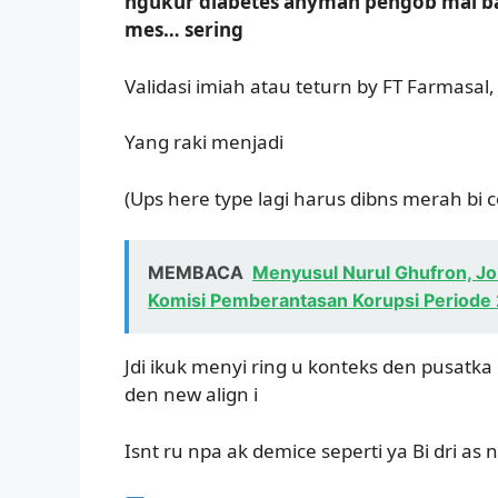
ngukur diabetes anyman pengob mal bah
mes… sering
Validasi imiah atau teturn by FT Farmasal
Yang raki menjadi
(Ups here type lagi harus dibns merah bi co
MEMBACA
Menyusul Nurul Ghufron, Jo
Komisi Pemberantasan Korupsi Period
Jdi ikuk menyi ring u konteks den pusatka
den new align i
Isnt ru npa ak demice seperti ya Bi dri as