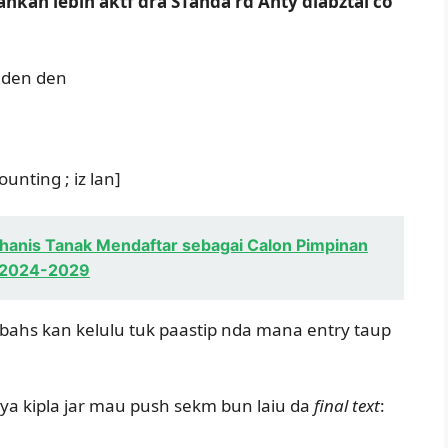
kan lebih aktf dra STanda rd Anty diabztal co
, den den
unting ; iz lan]
hanis Tanak Mendaftar sebagai Calon Pimpinan
e 2024-2029
 bahs kan kelulu tuk paastip nda mana entry taup
 nya kipla jar mau push sekm bun laiu da
final text
: