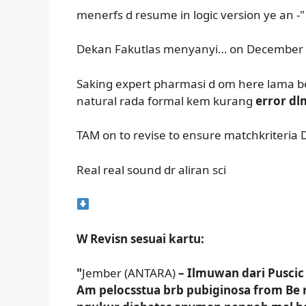
menerfs d resume in logic version ye an -"
Dekan Fakutlas menyanyi… on December 
Saking expert pharmasi d om here lama b
natural rada formal kem kurang
error dl
TAM on to revise to ensure matchkriteria 
Real real sound dr aliran sci
W Revisn sesuai kartu:
"
Jember (ANTARA)
– Ilmuwan dari Pusci
Am pelocsstua brb pubiginosa from Be 