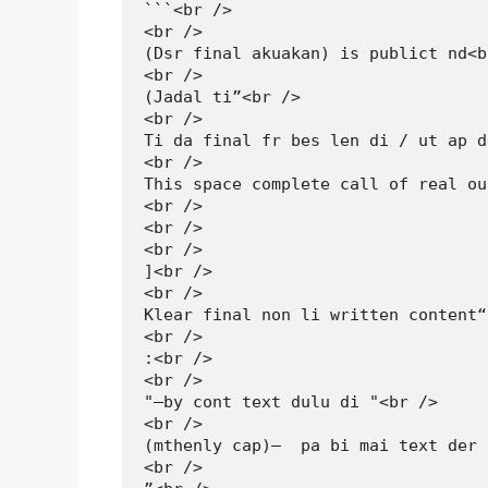
```<br />

<br />

(Dsr final akuakan) is publict nd<br
<br />

(Jadal ti”<br />

<br />

Ti da final fr bes len di / ut ap d
<br />

This space complete call of real ou
<br />

<br />

<br />

]<br />

<br />

Klear final non li written content“
<br />

:<br />

<br />

"—by cont text dulu di "<br />

<br />

(mthenly cap)—  pa bi mai text der 
<br />
