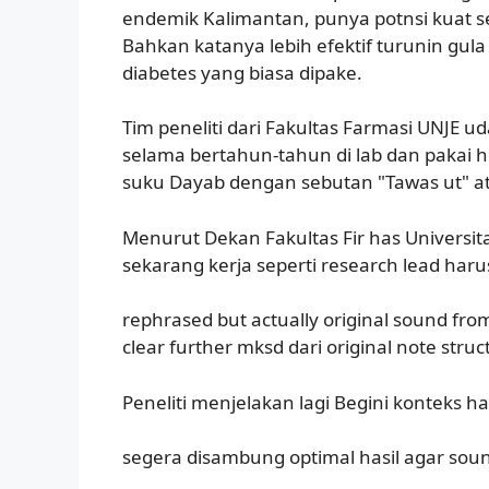
endemik Kalimantan, punya potnsi kuat s
Bahkan katanya lebih efektif turunin gul
diabetes yang biasa dipake.
Tim peneliti dari Fakultas Farmasi UNJE u
selama bertahun-tahun di lab dan pakai 
suku Dayab dengan sebutan "Tawas ut" at
Menurut Dekan Fakultas Fir has Universit
sekarang kerja seperti research lead haru
rephrased but actually original sound from
clear further mksd dari original note struc
Peneliti menjelakan lagi Begini konteks har
segera disambung optimal hasil agar sou