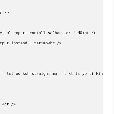
 />

et ml expert contoll sa’han id: ! NO<br />

tput instead - terima<br />

`` let od ksh straight ma   t kl ts yo ti Final sk
 <br />
