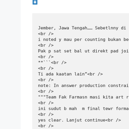
Jember, Jawa Tengah…… Sebetlnny di 
<br />

i noted y mau per counting bukan be
<br />

Pak p sat set bal ut direkt pad joi
<br />

**```<br />

<br />

Ti ada kaatan lain”<br />

<br />

note: In answer production constrai
<br />

"""Team Fak Farmasn masi kita art r
<br />

ini sudut b mah  m final tewr forma
<br />

yes clear. Lanjut continue<br />

<br />
