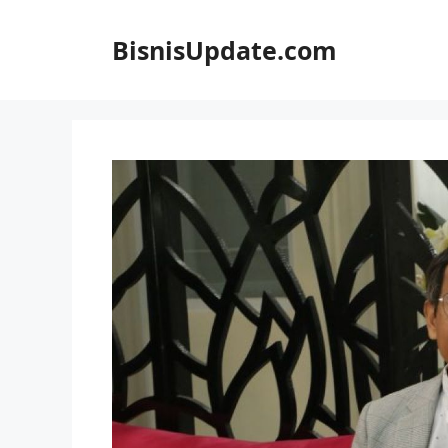
Langsung
ke
BisnisUpdate.com
isi