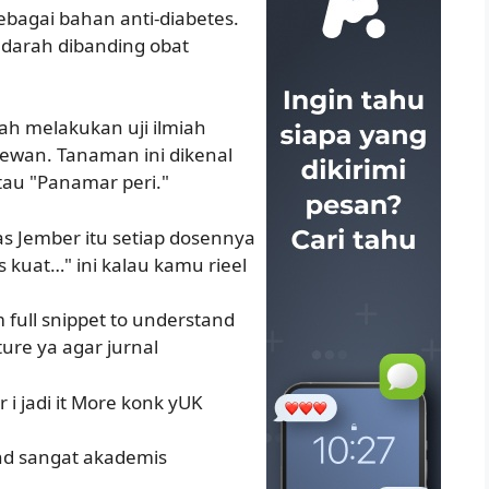
ebagai bahan anti-diabetes.
a darah dibanding obat
dah melakukan uji ilmiah
hewan. Tanaman ini dikenal
au "Panamar peri."
as Jember itu setiap dosennya
s kuat…" ini kalau kamu rieel
 full snippet to understand
ture ya agar jurnal
 i jadi it More konk yUK
nd sangat akademis