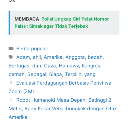
MEMBACA
Polisi Ungkap Ciri Pelat Nomor
Palsu: Simak agar Tidak Terjebak
Kategori
Berita populer
Tag
Adam
,
ahli
,
Amerika
,
Anggota
,
bedah
,
Bertugas
,
dan
,
Gaza
,
Hamawy
,
Kongres
,
pernah
,
Sebagai
,
Siapa
,
Terpilih
,
yang
Evaluasi Perdagangan Berbasis Peristiwa
Zoom (ZM)
Robot Humanoid Masa Depan: Setinggi 2
Meter, Body Kekar Versi Tiongkok dengan Otak
Amerika