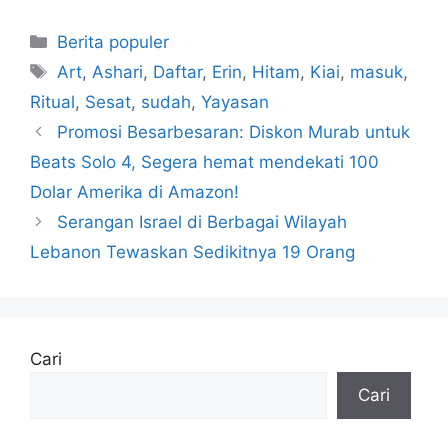
Kategori
Berita populer
Tag
Art
,
Ashari
,
Daftar
,
Erin
,
Hitam
,
Kiai
,
masuk
,
Ritual
,
Sesat
,
sudah
,
Yayasan
Promosi Besarbesaran: Diskon Murab untuk
Beats Solo 4, Segera hemat mendekati 100
Dolar Amerika di Amazon!
Serangan Israel di Berbagai Wilayah
Lebanon Tewaskan Sedikitnya 19 Orang
Cari
Cari