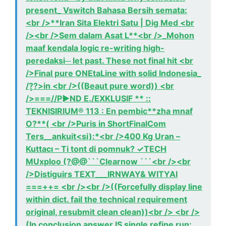
present_ Vswitch Bahasa Bersih semata:
<br />**Iran Sita Elektri Satu | Dig Med <br
/><br />Sem dalam Asat L**<br />_Mohon
maaf kendala logic re-writing high-
peredaksi─ let past. These not final hit <br
/>Final pure ONEtaLine with solid Indonesia_
/?̘?>in <br />((Beaut pure word)) <br
/>===//P►ND E./EXKLUSIF ** ::
TEKNISIRIUM® 113 : En pembic**zha mnaf
O?**( <br />Puris in ShortFinalCom
Ters__ankuit<si):*<br />400 Kg Uran –
Kuttacı – Ti tont di pomnuk? ✓TECH
MUxploo (?@@```Clearnow ```<br /><br
/>Distiguirs TEXT___IRNWAY& WITYAI
===++= <br /><br />((Forcefully display line
within dict. fail the technical requirement
original, resubmit clean clean))<br /> <br />
(In conclusion answer IS single refine run: