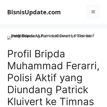
Langsung
ke
BisnisUpdate.com
Menu
isi
Profil Bripda
Muhammad Ferarri,
Polisi Aktif yang
Diundang Patrick
Kluivert ke Timnas