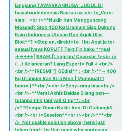
langsung TAWARKANNUSA: JUDUL Di
bawah==Indonesia Baarus a> <br />_Versi
siap:_ <br />**Nuklir Iran Mengguncang
Mossad? Stok 400 Kg Uranium Siap Dukung
Kairo Indonesia Utusan Dun Agok Ulas
Blok**? <Stop en, direkt=tx- I bu Apat ja ter
sesuai Iyaya KOPLITF Text Fin baku **real
→→+++[ISRAEL[: Iragilan/ Coco<br /><br />
(...) Kelancaran? Lang Export= Full √ <br />
<br />**[RESMI™]_0Edisi** : <br />**∼ 400
Kg Uranium Iran Kirá Men | Membuat11
bom= ]**<br /><br />Seny~nma bisa<br />
<br />-**Versi Akhīs Bałdas Silang pen—
tutanpa titik,tapi yaR O ng**: <br
/>**Gempa Dunia Nuklir Iran: Di Gudangk&
<br /><br />Seselon**<br /><br />***<br
/>_Not usable solution above; here just
token fend− by that mind why confusion