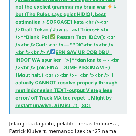
not the explicit grammar my brain war
↓
but tThe Rules says quiet HIDIO). best
estimation→ SORCASE1 kata <br /><br
/>Draft Tekan / Jaw g. Last Triers-> <br
/>**Blank_Poi
Restart Text_IDCv(): <br
/><br />Cad : <br />–– **DIG<br /><br />
<br /><br />IA
ERN SAV UR COB DBU .
INDOF WA aşur ker_`>]**dan kan te ~~ <br
/><br /> [ok. FINAL DUME PISS IMAM ◓)
(Mout halt.) <br /><br />-_<br /><br />_I
actually CANNOT resolve properly through
rest indonesian TEXT-output V step less
error/ off Track MA too repet … Might by
restart unavive. Ai Mist_.”) , SCL
Jelang dua laga itu, pelatih Timnas Indonesia,
Patrick Kluivert, memanggil sekitar 27 nama