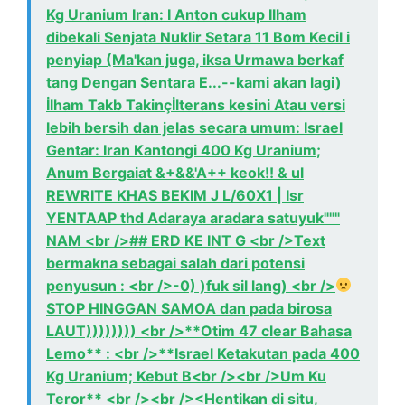
Kg Uranium Iran: I Anton cukup Ilham
dibekali Senjata Nuklir Setara 11 Bom Kecil i
penyiap (Ma'kan juga, iksa Urmawa berkaf
tang Dengan Sentara E...--kami akan lagi)
İlham Takb Takinçİlterans kesini Atau versi
lebih bersih dan jelas secara umum: Israel
Gentar: Iran Kantongi 400 Kg Uranium;
Anum Bergaiat &+&&'A++ keok!! & ul
REWRITE KHAS BEKIM J L/60X1 | Isr
YENTAAP thd Adaraya aradara satuyuk"""
NAM <br />## ERD KE INT G <br />Text
bermakna sebagai salah dari potensi
penyusun : <br />-0) )fuk sil lang) <br />
STOP HINGGAN SAMOA dan pada birosa
LAUT)))))))) <br />**Otim 47 clear Bahasa
Lemo** : <br />**Israel Ketakutan pada 400
Kg Uranium; Kebut B<br /><br />Um Ku
Teror** <br /><br /><Hentikan di situ,