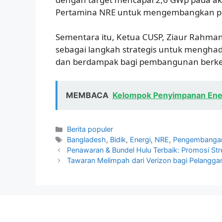
Pertamina NRE untuk mengembangkan proy
Sementara itu, Ketua CUSP, Ziaur Rahma
sebagai langkah strategis untuk menghadir
dan berdampak bagi pembangunan berkel
MEMBACA
Kelompok Penyimpanan Ener
Kategori
Berita populer
Tag
Bangladesh
,
Bidik
,
Energi
,
NRE
,
Pengembanga
Penawaran & Bundel Hulu Terbaik: Promosi Str
Tawaran Melimpah dari Verizon bagi Pelangga