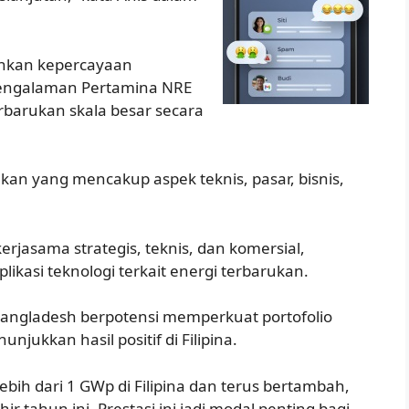
inkan kepercayaan
engalaman Pertamina NRE
barukan skala besar secara
an yang mencakup aspek teknis, pasar, bisnis,
rjasama strategis, teknis, dan komersial,
kasi teknologi terkait energi terbarukan.
ngladesh berpotensi memperkuat portofolio
jukkan hasil positif di Filipina.
ebih dari 1 GWp di Filipina dan terus bertambah,
 tahun ini. Prestasi ini jadi modal penting bagi