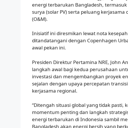
energi terbarukan Bangladesh, termasu
surya (solar PV) serta peluang kerjasama
(O&M).
Inisiatif ini diresmikan lewat nota kese
ditandatangani dengan Copenhagen Urban
awal pekan ini.
Presiden Direktur Pertamina NRE, John Anis
langkah awal bagi kedua perusahaan unt
investasi dan mengembangkan proyek ene
sejalan dengan upaya percepatan transi
kerjasama regional.
“Ditengah situasi global yang tidak pasti,
momentum penting dan langkah strateg
energi terbarukan di Indonesia sambil 
Bangladesh akan energi bersih yang berke