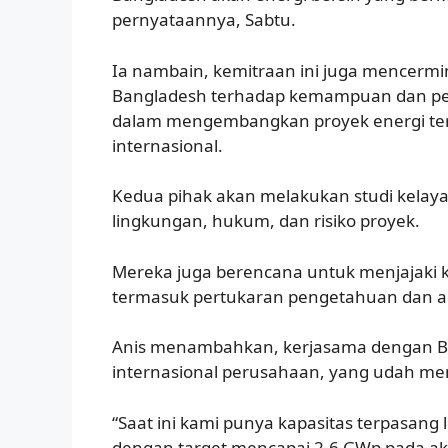
pernyataannya, Sabtu.
Ia nambain, kemitraan ini juga mencerm
Bangladesh terhadap kemampuan dan p
dalam mengembangkan proyek energi ter
internasional.
Kedua pihak akan melakukan studi kelayak
lingkungan, hukum, dan risiko proyek.
Mereka juga berencana untuk menjajaki ke
termasuk pertukaran pengetahuan dan apli
Anis menambahkan, kerjasama dengan Ba
internasional perusahaan, yang udah menun
“Saat ini kami punya kapasitas terpasang l
dengan target mencapai 2,6 GWp pada akhir