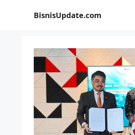
Langsung
ke
BisnisUpdate.com
isi