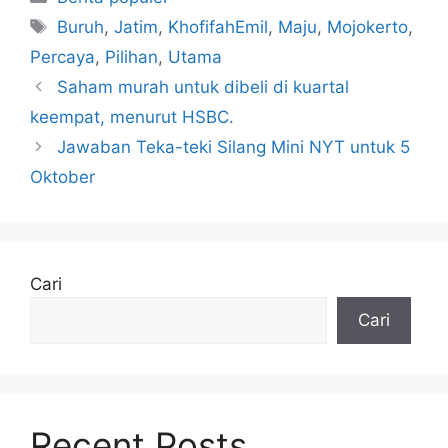
Tag
Buruh
,
Jatim
,
KhofifahEmil
,
Maju
,
Mojokerto
,
Percaya
,
Pilihan
,
Utama
Saham murah untuk dibeli di kuartal
keempat, menurut HSBC.
Jawaban Teka-teki Silang Mini NYT untuk 5
Oktober
Cari
Cari
Recent Posts