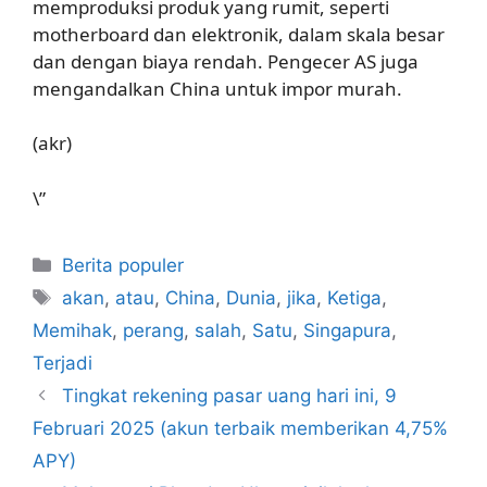
memproduksi produk yang rumit, seperti
motherboard dan elektronik, dalam skala besar
dan dengan biaya rendah. Pengecer AS juga
mengandalkan China untuk impor murah.
(akr)
\”
Kategori
Berita populer
Tag
akan
,
atau
,
China
,
Dunia
,
jika
,
Ketiga
,
Memihak
,
perang
,
salah
,
Satu
,
Singapura
,
Terjadi
Tingkat rekening pasar uang hari ini, 9
Februari 2025 (akun terbaik memberikan 4,75%
APY)