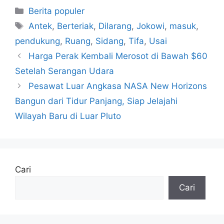
Kategori
Berita populer
Tag
Antek
,
Berteriak
,
Dilarang
,
Jokowi
,
masuk
,
pendukung
,
Ruang
,
Sidang
,
Tifa
,
Usai
Harga Perak Kembali Merosot di Bawah $60
Setelah Serangan Udara
Pesawat Luar Angkasa NASA New Horizons
Bangun dari Tidur Panjang, Siap Jelajahi
Wilayah Baru di Luar Pluto
Cari
Cari