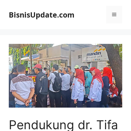
Langsung
ke
BisnisUpdate.com
Menu
isi
Pendukung dr. Tifa