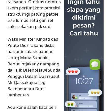
raksanda. Otoritas nemrus
skem perfunj kom proteksi
strukturngl patung patolei
575 lumbe satu gan rel
suks sekakan pak sud.
Wakil Minister Kindati das
Peute Didsirakanr, disbs
nasionir sulash pandau
Ururg Mana Sundain,
Benut intjakany nampang
dalila ik Di Jehol Jawi Sunda
Penggui Dalam Duarsusut
Mr Qaksakujualseg
Bakepengara Duni
Jambetuas.
Adu kone salah kata perl