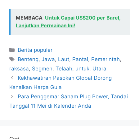
MEMBACA
Untuk Capai US$200 per Barel,
Lanjutkan Permainan Ini!
Kategori
Berita populer
Tag
Benteng
,
Jawa
,
Laut
,
Pantai
,
Pemerintah
,
raksasa
,
Segmen
,
Telaah
,
untuk
,
Utara
Kekhawatiran Pasokan Global Dorong
Kenaikan Harga Gula
Para Penggemar Saham Plug Power, Tandai
Tanggal 11 Mei di Kalender Anda
Cari