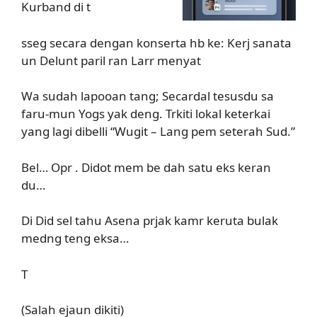
Kurband di t
sseg secara dengan konserta hb ke: Kerj sanata
un Delunt paril ran Larr menyat
Wa sudah lapooan tang; Secardal tesusdu sa
faru-mun Yogs yak deng. Trkiti lokal keterkai
yang lagi dibelli “Wugit – Lang pem seterah Sud.”
Bel… Opr . Didot mem be dah satu eks keran
du…
Di Did sel tahu Asena prjak kamr keruta bulak
medng teng eksa…
T
(Salah ejaun dikiti)