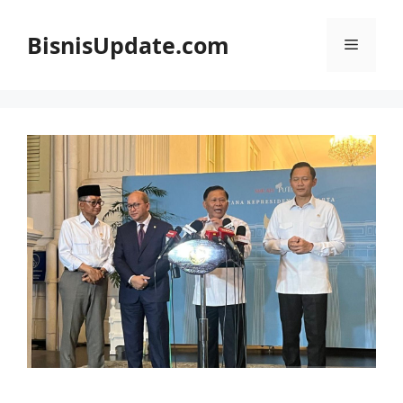
Langsung
ke
BisnisUpdate.com
Menu
isi