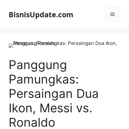
Langsung
ke
BisnisUpdate.com
Menu
isi
Panggung
Pamungkas:
Persaingan Dua
Ikon, Messi vs.
Ronaldo