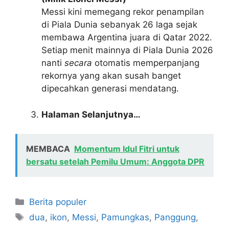
Messi kini memegang rekor penampilan
di Piala Dunia sebanyak 26 laga sejak
membawa Argentina juara di Qatar 2022.
Setiap menit mainnya di Piala Dunia 2026
nanti
secara
otomatis memperpanjang
rekornya yang akan susah banget
dipecahkan generasi mendatang.
Halaman Selanjutnya…
MEMBACA
Momentum Idul Fitri untuk
bersatu setelah Pemilu Umum: Anggota DPR
Kategori
Berita populer
Tag
dua
,
ikon
,
Messi
,
Pamungkas
,
Panggung
,