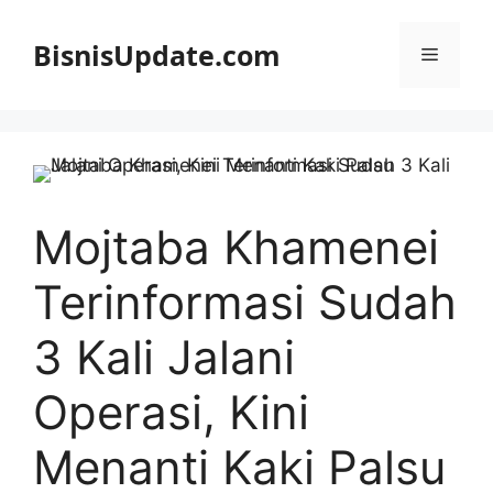
Langsung
ke
BisnisUpdate.com
Menu
isi
Mojtaba Khamenei
Terinformasi Sudah
3 Kali Jalani
Operasi, Kini
Menanti Kaki Palsu