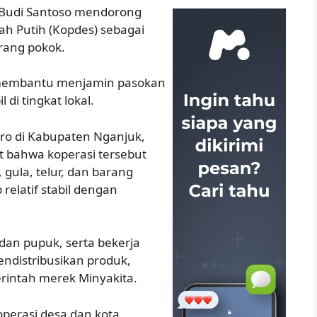
 Budi Santoso mendorong
h Putih (Kopdes) sebagai
rang pokok.
 membantu menjamin pasokan
di tingkat lokal.
o di Kabupaten Nganjuk,
t bahwa koperasi tersebut
gula, telur, dan barang
relatif stabil dengan
an pupuk, serta bekerja
ndistribusikan produk,
rintah merek Minyakita.
perasi desa dan kota,