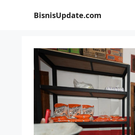
Langsung
ke
BisnisUpdate.com
isi