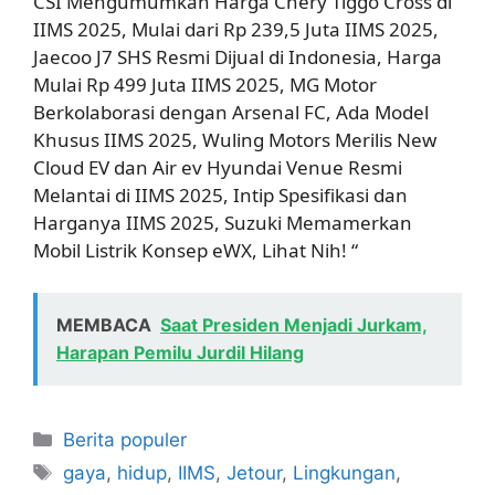
CSI Mengumumkan Harga Chery Tiggo Cross di
IIMS 2025, Mulai dari Rp 239,5 Juta IIMS 2025,
Jaecoo J7 SHS Resmi Dijual di Indonesia, Harga
Mulai Rp 499 Juta IIMS 2025, MG Motor
Berkolaborasi dengan Arsenal FC, Ada Model
Khusus IIMS 2025, Wuling Motors Merilis New
Cloud EV dan Air ev Hyundai Venue Resmi
Melantai di IIMS 2025, Intip Spesifikasi dan
Harganya IIMS 2025, Suzuki Memamerkan
Mobil Listrik Konsep eWX, Lihat Nih! “
MEMBACA
Saat Presiden Menjadi Jurkam,
Harapan Pemilu Jurdil Hilang
Kategori
Berita populer
Tag
gaya
,
hidup
,
IIMS
,
Jetour
,
Lingkungan
,