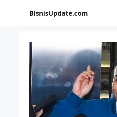
Langsung
ke
BisnisUpdate.com
isi