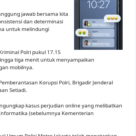
tanggung jawab bersama kita
onsistensi dan determinasi
ma untuk melindungi
Kriminal Polri pukul 17.15
 hingga tiga menit untuk menyampaikan
gan mobilnya.
Pemberantasan Korupsi Polri, Brigadir Jenderal
an Setiadi.
ngungkap kasus perjudian online yang melibatkan
Informatika (sebelumnya Kementerian
inal Umum Polisi Metro Jakarta telah menetapkan