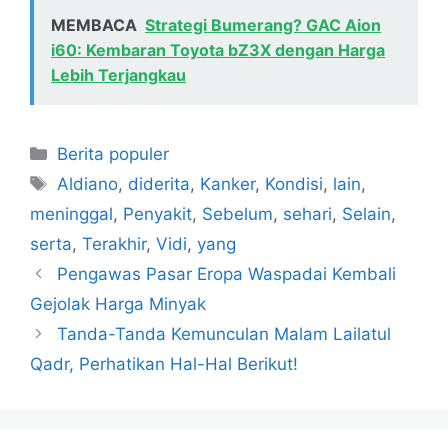
MEMBACA
Strategi Bumerang? GAC Aion
i60: Kembaran Toyota bZ3X dengan Harga
Lebih Terjangkau
Kategori
Berita populer
Tag
Aldiano
,
diderita
,
Kanker
,
Kondisi
,
lain
,
meninggal
,
Penyakit
,
Sebelum
,
sehari
,
Selain
,
serta
,
Terakhir
,
Vidi
,
yang
Pengawas Pasar Eropa Waspadai Kembali
Gejolak Harga Minyak
Tanda-Tanda Kemunculan Malam Lailatul
Qadr, Perhatikan Hal-Hal Berikut!