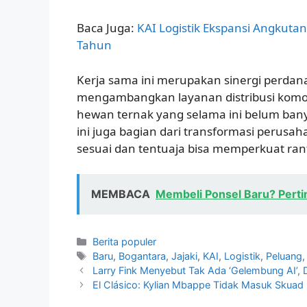
Baca Juga:
KAI Logistik Ekspansi Angkutan
Tahun
Kerja sama ini merupakan sinergi perdana
mengambangkan layanan distribusi komod
hewan ternak yang selama ini belum banya
ini juga bagian dari transformasi perusa
sesuai dan tentuaja bisa memperkuat ran
MEMBACA
Membeli Ponsel Baru? Perti
Kategori
Berita populer
Tag
Baru
,
Bogantara
,
Jajaki
,
KAI
,
Logistik
,
Peluang
Larry Fink Menyebut Tak Ada ‘Gelembung AI’, D
El Clásico: Kylian Mbappe Tidak Masuk Skuad 