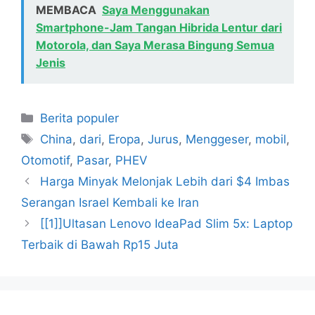
MEMBACA
Saya Menggunakan
Smartphone-Jam Tangan Hibrida Lentur dari
Motorola, dan Saya Merasa Bingung Semua
Jenis
Kategori
Berita populer
Tag
China
,
dari
,
Eropa
,
Jurus
,
Menggeser
,
mobil
,
Otomotif
,
Pasar
,
PHEV
Harga Minyak Melonjak Lebih dari $4 Imbas
Serangan Israel Kembali ke Iran
[[1]]Ultasan Lenovo IdeaPad Slim 5x: Laptop
Terbaik di Bawah Rp15 Juta