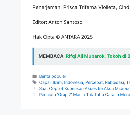
Penerjemah: Prisca Triferna Violleta, Cind
Editor: Anton Santoso
Hak Cipta © ANTARA 2025
MEMBACA
Rifqi Ali Mubarok, Tokoh di 
Kategori
Berita populer
Tag
Capai
,
Iklim
,
Indonesia
,
Percepat
,
Reboisasi
,
T
Saat Copilot Kuberikan Akses ke Akun Microsof
Pencipta ‘Grup 7’ Masih Tak Tahu Cara Ia Mere