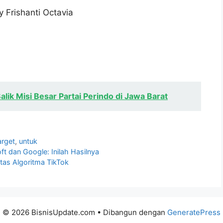
y Frishanti Octavia
Balik Misi Besar Partai Perindo di Jawa Barat
arget
,
untuk
t dan Google: Inilah Hasilnya
tas Algoritma TikTok
© 2026 BisnisUpdate.com
• Dibangun dengan
GeneratePress