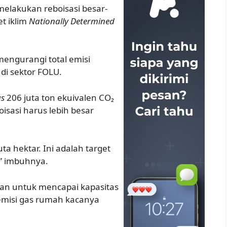
elakukan reboisasi besar-
t iklim
Nationally Determined
engurangi total emisi
i sektor FOLU.
s
206 juta ton ekuivalen CO₂
oisasi harus lebih besar
ta hektar. Ini adalah target
,” imbuhnya.
an untuk mencapai kapasitas
 emisi gas rumah kacanya