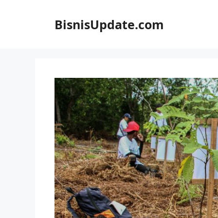
Langsung
ke
BisnisUpdate.com
isi