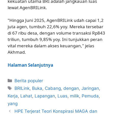
kekuatan utama BRI adalah jangkauan luas
lewat AgenBRILink.
"Hingga Juni 2025, AgenBRILink udah capai 1,2
juta agen, tumbuh 22,6% yoy. Mereka tersebar
di 67 ribu desa, dengan volume transaksi Rp843
triliun, tumbuh 9,85% yoy. Ini tunjukkan peran
vital mereka dalam akses keuangan," jelas
Akhmad.
Halaman Selanjutnya
Kategori
Berita populer
Tag
BRILink
,
Buka
,
Cabang
,
dengan
,
Jaringan
,
Kerja
,
Lahat
,
Lapangan
,
Luas
,
milik
,
Pemuda
,
yang
HPE Terjerat Teori Konspirasi MAGA dan