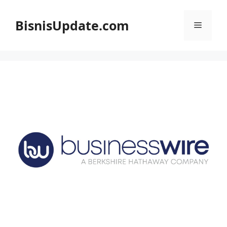
Langsung
ke
BisnisUpdate.com
Menu
isi