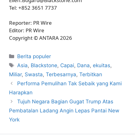
Ellen.Bogard@Blackstone.com
Tel: +852 3651 7737
Reporter: PR Wire
Editor: PR Wire
Copyright © ANTARA 2026
Kategori
Berita populer
Tag
Asia
,
Blackstone
,
Capai
,
Dana
,
ekuitas
,
Miliar
,
Swasta
,
Terbesarnya
,
Terbitkan
Performa Pemulihan Tak Sebaik yang Kami
Harapkan
Tujuh Negara Bagian Gugat Trump Atas
Pembatalan Ladang Angin Lepas Pantai New
York