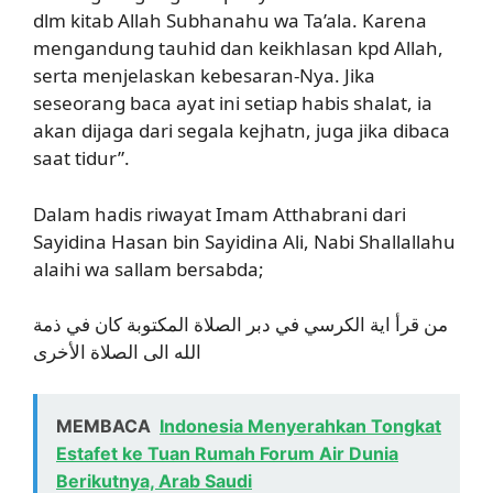
dlm kitab Allah Subhanahu wa Ta’ala. Karena
mengandung tauhid dan keikhlasan kpd Allah,
serta menjelaskan kebesaran-Nya. Jika
seseorang baca ayat ini setiap habis shalat, ia
akan dijaga dari segala kejhatn, juga jika dibaca
saat tidur”.
Dalam hadis riwayat Imam Atthabrani dari
Sayidina Hasan bin Sayidina Ali, Nabi Shallallahu
alaihi wa sallam bersabda;
من قرأ اية الكرسي في دبر الصلاة المكتوبة كان في ذمة
الله الى الصلاة الأخرى
MEMBACA
Indonesia Menyerahkan Tongkat
Estafet ke Tuan Rumah Forum Air Dunia
Berikutnya, Arab Saudi