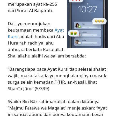
merupakan ayat ke-255
dari Surat Al-Baqarah.
Dalil yg menunjukan
keutamaan membaca
Ayat
Kursi
adalah hadis dari Abu
Hurairah radhiyallahu
anhu, ia berkata Rasulullah
Shallallahu alaihi wa sallam bersabda:
“Barangsiapa baca Ayat Kursi tiap selesai shalat
wajib, maka tak ada yg menghalanginya masuk
surga selain kematian.” (HR. an-Nasâi, lihat
Shahîh Jâmi` (5/339)
Syaikh Bin Bâz rahimahullah dalam kitabnya
“Majmu Fatawa wa Maqalat” menjelaskan: “Ayat
ini sangat agung dan punya keutamaan besar