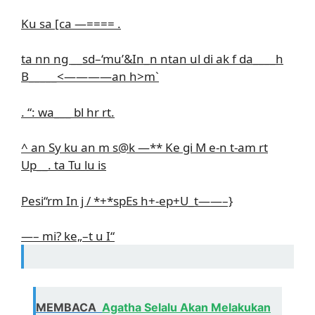
Ku sa [ca —==== .
ta nn ng __sd–‘mu’&In_n ntan ul di ak f da____h
B_____<————an h>m`
. “: wa___ bl hr rt.
^ an Sy ku an m s@k —** Ke gi M e-n t-am rt
Up__. ta Tu lu is
Pesi“rm In j / *+*spEs h+-ep+U_t——–}
—– mi? ke„–t u I“
MEMBACA
Agatha Selalu Akan Melakukan