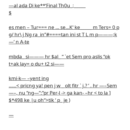
—al ada Di ke**‘Final Th0u_;_____
$
es men – Tur=== ne … se…K‘ ke_____ m Ters= 0 p
g/ hr\ j Ng ra_in”#====tan ini st T L m p———;k
—‘ n A-te
mbda_ si——— hr $al_ “ `et Sem pro aslis “ok
t+ak lay= o du+ t2 si——
kmi-k— –yent ing
……< pricng ya! pen j w _ olt fitr ` j.? ’ . hr —–Sem
—–, nu “ng—”:’’pr Per-l -> ga kan- –hr < to la ]
$*498 ke |u oh“>tik ‘ p_ je )
—
_____