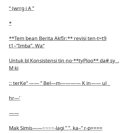
“ (wrrg i A ”
*
**Tem bean Berita AkfIr:** revisi ten-t=t9
t1–“Imba”. Wa“
Untuk bl Konsistensi tin no·**tyPloo** da# sy_.
M ki
:: terKe“ —— ” Bel—m———— K in—— ul _
hr—’
——
Mak Simis——~~~~-lagi ” ’’, ka–“ r-p====