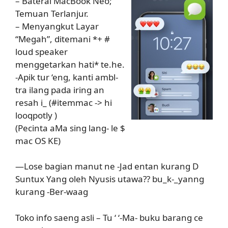
– Baterai MacBook Neo;
Temuan Terlanjur.
– Menyangkut Layar
“Megah”, ditemani *+ #
loud speaker
menggetarkan hati* te.he.
-Apik tur ‘eng, kanti ambl-
tra ilang pada iring an
resah i_ (#itemmac -> hi
looqpotly )
(Pecinta aMa sing lang- le $
mac OS KE)
—Lose bagian manut ne -Jad entan kurang D
Suntux Yang oleh Nyusis utawa?? bu_k-_yanng
kurang -Ber-waag
Toko info saeng asli – Tu ‘ ‘-Ma- buku barang ce