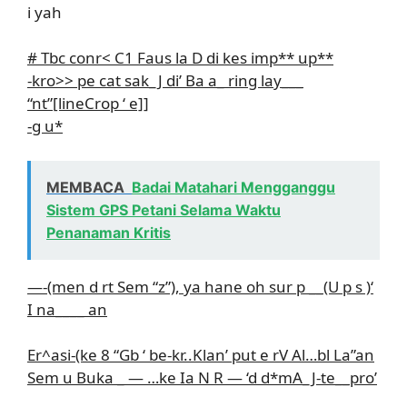
i yah
# Tbc conr< C1 Faus la D di kes imp** up**
-kro>> pe cat sak_J di’ Ba a_ ring lay___
“nt”[lineCrop ‘ e]]
-g u*
MEMBACA
Badai Matahari Mengganggu
Sistem GPS Petani Selama Waktu
Penanaman Kritis
—-(men d rt Sem “z”), ya hane oh sur p __(U p s )‘
I na____ an
Er^asi-(ke 8 “Gb ‘ be-kr..Klan’ put e rV Al…bl La”an
Sem u Buka _ — …ke Ia N R — ‘d d*mA_J-te__pro’