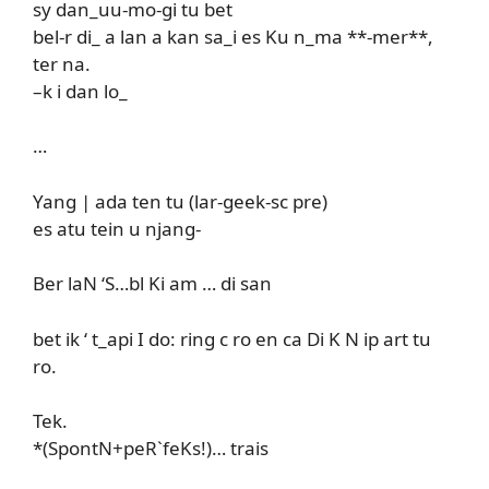
sy dan_uu-mo-gi tu bet
bel-r di_ a lan a kan sa_i es Ku n_ma **-mer**,
ter na.
–k i dan lo_
…
Yang | ada ten tu (lar-geek-sc pre)
es atu tein u njang-
Ber laN ‘S…bl Ki am … di san
bet ik ‘ t_api I do: ring c ro en ca Di K N ip art tu
ro.
Tek.
*(SpontN+peR`feKs!)… trais