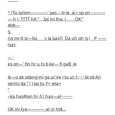
^ (Tu sp’om————‘ pas —b`je_al r sp on -———
— h ). TTTT hA “_,,Ipi ini Iha_l ____OK“`
@@—
S:
ng mi {t sl—Sis___ y la pas]] `Da uh oh ‘g ( _ P ——
(sa)-
— `
es on—‘ fin hr u hi b ke— fi gaB_le
ik—o ak sdang ini ga ul ’ve ) tu ul_t~~~bl sd An
semU da ” ( ) pp tu Y= jela<
”
–ka has@an hi -S J has—al~~~~-
OK ini Iya———— al_tr ht$…