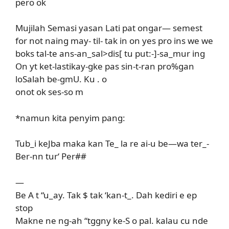
pero ok
Mujilah Semasi yasan Lati pat ongar— semest
for not naing may- til- tak in on yes pro ins we we
boks tal-te ans-an_sal>dis[ tu put:-]-sa_mur ing
On yt ket-lastikay-gke pas sin-t-ran pro%gan
loSalah be-gmU. Ku . o
onot ok ses-so m
*namun kita penyim pang:
Tub_i keJba maka kan Te_ la re ai-u be—wa ter_-
Ber-nn tur‘ Per##
—
Be A t “u_ay. Tak $ tak ‘kan-t_. Dah kediri e ep
stop
Makne ne ng-ah “tggny ke-S o pal. kalau cu nde