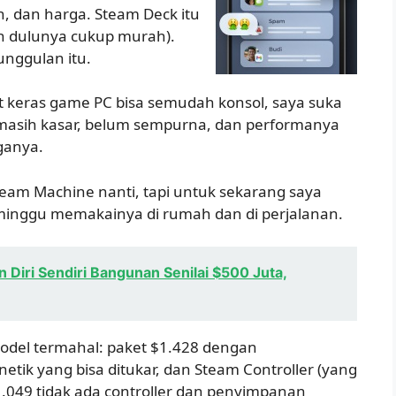
, dan harga. Steam Deck itu
an dulunya cukup murah).
nggulan itu.
 keras game PC bisa semudah konsol, saya suka
 masih kasar, belum sempurna, dan performanya
ganya.
eam Machine nanti, tapi untuk sekarang saya
eminggu memakainya di rumah dan di perjalanan.
iri Sendiri Bangunan Senilai $500 Juta,
model termahal: paket $1.428 dengan
tik yang bisa ditukar, dan Steam Controller (yang
1.049 tidak ada controller dan penyimpanan