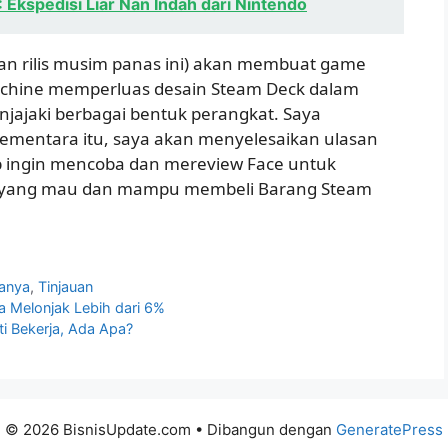
 Ekspedisi Liar Nan Indah dari Nintendo
kan rilis musim panas ini) akan membuat game
 Machine memperluas desain Steam Deck dalam
njajaki berbagai bentuk perangkat. Saya
mentara itu, saya akan menyelesaikan ulasan
tap ingin mencoba dan mereview Face untuk
g yang mau dan mampu membeli Barang Steam
anya
,
Tinjauan
 Melonjak Lebih dari 6%
i Bekerja, Ada Apa?
© 2026 BisnisUpdate.com
• Dibangun dengan
GeneratePress