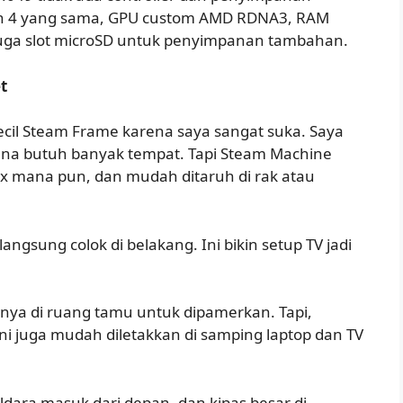
n 4 yang sama, GPU custom AMD RDNA3, RAM
ga slot microSD untuk penyimpanan tambahan.
t
ecil Steam Frame karena saya sangat suka. Saya
ena butuh banyak tempat. Tapi Steam Machine
Xbox mana pun, dan mudah ditaruh di rak atau
 langsung colok di belakang. Ini bikin setup TV jadi
nya di ruang tamu untuk dipamerkan. Tapi,
ini juga mudah diletakkan di samping laptop dan TV
 Udara masuk dari depan, dan kipas besar di