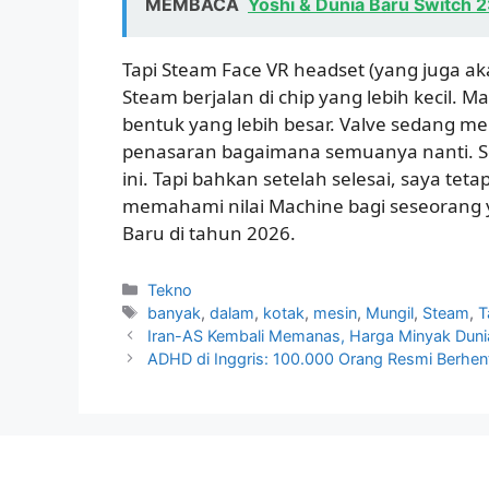
MEMBACA
Yoshi & Dunia Baru Switch 2:
Tapi Steam Face VR headset (yang juga a
Steam berjalan di chip yang lebih kecil.
bentuk yang lebih besar. Valve sedang me
penasaran bagaimana semuanya nanti. Se
ini. Tapi bahkan setelah selesai, saya te
memahami nilai Machine bagi seseoran
Baru di tahun 2026.
Kategori
Tekno
Tag
banyak
,
dalam
,
kotak
,
mesin
,
Mungil
,
Steam
,
T
Iran-AS Kembali Memanas, Harga Minyak Dunia
ADHD di Inggris: 100.000 Orang Resmi Berhent