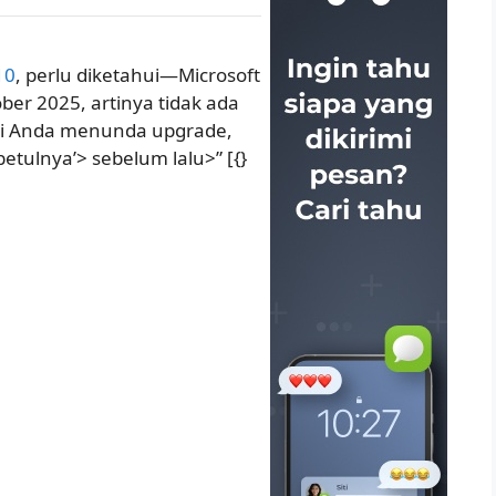
10
, perlu diketahui—Microsoft
er 2025, artinya tidak ada
ni Anda menunda upgrade,
etulnya’> sebelum lalu>” [{}