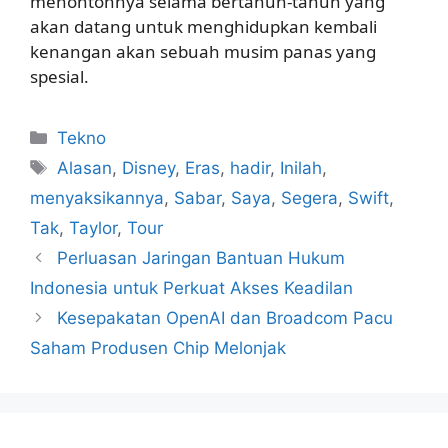
menontonnya selama bertahun-tahun yang
akan datang untuk menghidupkan kembali
kenangan akan sebuah musim panas yang
spesial.
Kategori
Tekno
Tag
Alasan
,
Disney
,
Eras
,
hadir
,
Inilah
,
menyaksikannya
,
Sabar
,
Saya
,
Segera
,
Swift
,
Tak
,
Taylor
,
Tour
Perluasan Jaringan Bantuan Hukum
Indonesia untuk Perkuat Akses Keadilan
Kesepakatan OpenAI dan Broadcom Pacu
Saham Produsen Chip Melonjak