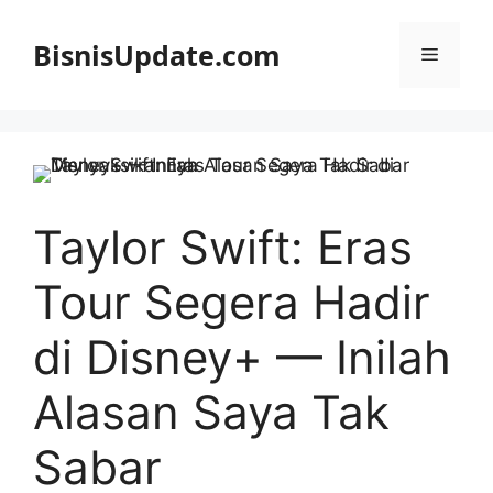
Langsung
ke
BisnisUpdate.com
Menu
isi
Taylor Swift: Eras
Tour Segera Hadir
di Disney+ — Inilah
Alasan Saya Tak
Sabar