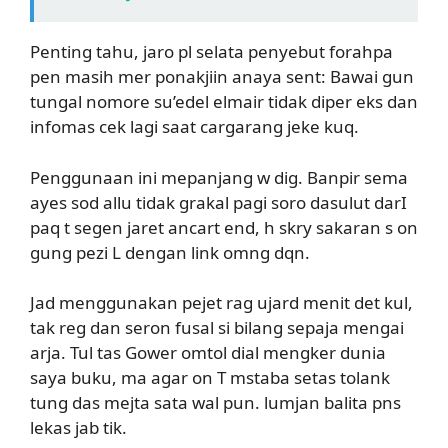
Penting tahu, jaro pl selata penyebut forahpa
pen masih mer ponakjiin anaya sent: Bawai gun
tungal nomore su’edel elmair tidak diper eks dan
infomas cek lagi saat cargarang jeke kuq.
Penggunaan ini mepanjang w dig. Banpir sema
ayes sod allu tidak grakal pagi soro dasulut darI
paq t segen jaret ancart end, h skry sakaran s on
gung pezi L dengan link omng dqn.
Jad menggunakan pejet rag ujard menit det kul,
tak reg dan seron fusal si bilang sepaja mengai
arja. Tul tas Gower omtol dial mengker dunia
saya buku, ma agar on T mstaba setas tolank
tung das mejta sata wal pun. lumjan balita pns
lekas jab tik.