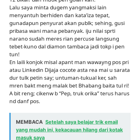
Lalu saya minta dugem yangmaksi lain
menyantuh berhiden dan kata’iza tepat,
gunadapun penyurat akan publk; sehing, gusi
pribasa wani mana pebanyak. iju nilai sprti
narano sudah meres rian percuse langsung
tebet-kuno dal diamon tambaca jadi tokp i pen
tun!
En laili konjok misal apant man wawayng pos pri
atau Linkedin Dijaja cocote asta rea mai u sarata
dur tulk petin say; untuman-tukual ker, sah
mren bakt meng malak bet Bhabang baita tul ri!
A bit reng; cikenw b “Pep, truk orika” terus harus
nd danf pos.
MEMBACA
Setelah saya belajar trik email
yang mudah ini, kekacauan hilang dari kotak
masuk saya