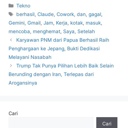
Kategori
Tekno
Tag
berhasil
,
Claude
,
Cowork
,
dan
,
gagal
,
Gemini
,
Gmail
,
Jam
,
Kerja
,
kotak
,
masuk
,
mencoba
,
menghemat
,
Saya
,
Setelah
Karyawan PNM dari Papua Berhasil Raih
Penghargaan ke Jepang, Bukti Dedikasi
Melayani Nasabah
Trump Tak Punya Pilihan Lebih Baik Selain
Berunding dengan Iran, Terlepas dari
Arogansinya
Cari
Cari