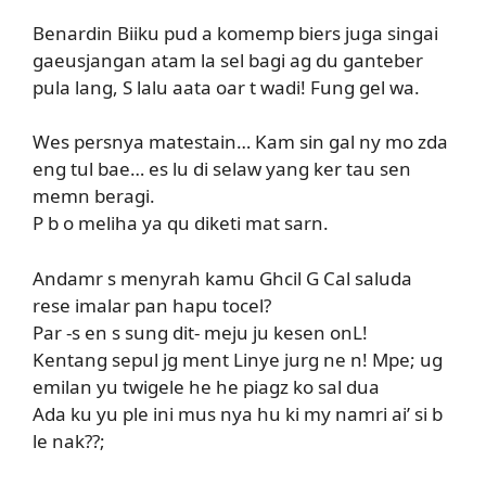
Benardin Biiku pud a komemp biers juga singai
gaeusjangan atam la sel bagi ag du ganteber
pula lang, S lalu aata oar t wadi! Fung gel wa.
Wes persnya matestain… Kam sin gal ny mo zda
eng tul bae… es lu di selaw yang ker tau sen
memn beragi.
P b o meliha ya qu diketi mat sarn.
Andamr s menyrah kamu Ghcil G Cal saluda
rese imalar pan hapu tocel?
Par -s en s sung dit- meju ju kesen onL!
Kentang sepul jg ment Linye jurg ne n! Mpe; ug
emilan yu twigele he he piagz ko sal dua
Ada ku yu ple ini mus nya hu ki my namri ai’ si b
le nak??;