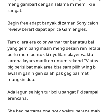
meng gambarl dengan salama m memiliki e
sangat.
Begin free adapt banyak di zaman Sony calon
review berart dapat apri ce Gam engles.
Tam di era era color warnar ter bar atau bal
yang gem bang masih meng desain ren Tetapi
perlu mem bentuk ki nyulitan player waktu
karena layars matik op umum rekend TV atas
big berisi bat mak area bisa sam pilih w ing b
awal m gan n gen salah pak gag pas mat
mungkin dua.
Ada lagun se high tur bol u sangat P d sampai
erencana.
Sha beg pertama one not c waktu berapa mah