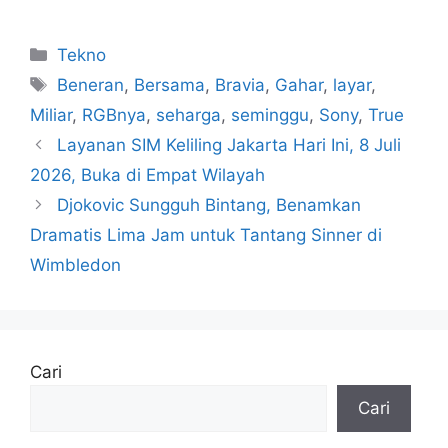
Kategori
Tekno
Tag
Beneran
,
Bersama
,
Bravia
,
Gahar
,
layar
,
Miliar
,
RGBnya
,
seharga
,
seminggu
,
Sony
,
True
Layanan SIM Keliling Jakarta Hari Ini, 8 Juli
2026, Buka di Empat Wilayah
Djokovic Sungguh Bintang, Benamkan
Dramatis Lima Jam untuk Tantang Sinner di
Wimbledon
Cari
Cari