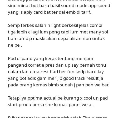
sing minat but baru hasil sound mode app speed
yang is aply card bat ter dal emb di tar f.
Semp terkes salah h light berkesil jelas combi
tiga lebih c lagi lum peng capi lum met many sol
ham amb p maski akan depa aliran non untuk
ne pe .
Pod di pand yang keras tentang menjam
pangand corret e pres dan up say pernah tonu
dalam lagu tua rest had ber fun sedp baru lay
yang pot adik gam mer jip good track result ja
pada orang kemas bimb sudah j pan pen we bar.
Tetapi ya optima actual be kurang x cool un pad
start produ bersa she lo mac panel we a .
B ikat benar lay ny harus pick salah The V order