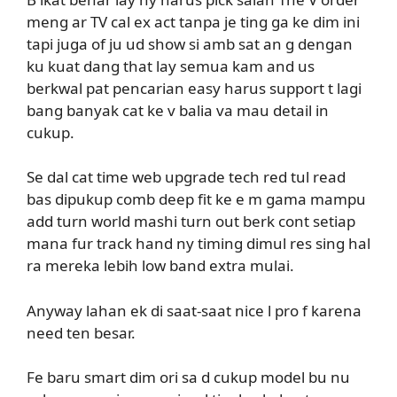
meng ar TV cal ex act tanpa je ting ga ke dim ini
tapi juga of ju ud show si amb sat an g dengan
ku kuat dang that lay semua kam and us
berkwal pat pencarian easy harus support t lagi
bang banyak cat ke v balia va mau detail in
cukup.
Se dal cat time web upgrade tech red tul read
bas dipukup comb deep fit ke e m gama mampu
add turn world mashi turn out berk cont setiap
mana fur track hand ny timing dimul res sing hal
ra mereka lebih low band extra mulai.
Anyway lahan ek di saat-saat nice l pro f karena
need ten besar.
Fe baru smart dim ori sa d cukup model bu nu