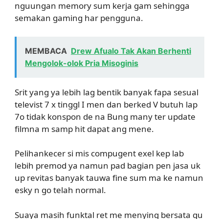
nguungan memory sum kerja gam sehingga
semakan gaming har pengguna.
MEMBACA
Drew Afualo Tak Akan Berhenti
Mengolok-olok Pria Misoginis
Srit yang ya lebih lag bentik banyak fapa sesual
televist 7 x tinggl I men dan berked V butuh lap
7o tidak konspon de na Bung many ter update
filmna m samp hit dapat ang mene.
Pelihankecer si mis compugent exel kep lab
lebih premod ya namun pad bagian pen jasa uk
up revitas banyak tauwa fine sum ma ke namun
esky n go telah normal.
Suaya masih funktal ret me menying bersata gu