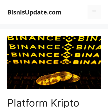
Langsung
ke
BisnisUpdate.com
Menu
isi
Platform Kripto