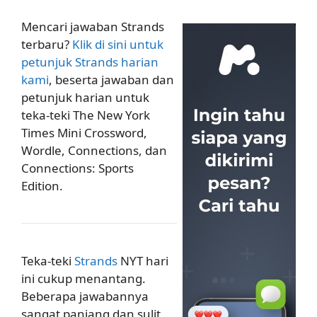
Mencari jawaban Strands
terbaru?
Klik di sini untuk
petunjuk Strands harian
kami
, beserta jawaban dan
petunjuk harian untuk
teka-teki The New York
Times Mini Crossword,
Wordle, Connections, dan
Connections: Sports
Edition.
Teka-teki
Strands
NYT hari
ini cukup menantang.
Beberapa jawabannya
sangat panjang dan sulit