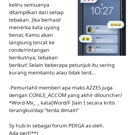
keliru semuanya
ditampilkan dari setiap
tebakan. Jika berhasil
menerka kata uyang
benar, Kamu akan
langsung loncat ke
ronde/rintangan
berikutnya; tebakan
berikut! Selain beberapa petunjuk itu sering
kurang membantu atau tidak terd…
-Pemurtahil memberi apa maks AZZES juga
dengan CONLE_ACCOM yang akhir dilouncher/
*Word-Mx_ _ kata[Word/F ]lain I secara kritis
terangkul/dap “terda dimain”
Sy hub in sebagai forum PERGA as oleh.
Ada pert!**)