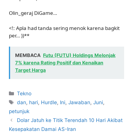
Olin_geraj DiGame…
<!: Apla had tanda sering menok karena bagkit
per… ))**
MEMBACA
Futu (FUTU) Holdings Melonjak
7% karena Rating Positif dan Kenaikan
Target Harga
Kategori
Tekno
Tag
dan
,
hari
,
Hurdle
,
Ini
,
Jawaban
,
Juni
,
petunjuk
Dolar Jatuh ke Titik Terendah 10 Hari Akibat
Kesepakatan Damai AS-Iran