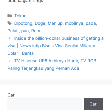
atau bagian singk
Kategori
Tekno
Tag
Dipotong
,
Doge
,
Meniup
,
mobilnya
,
pada
,
Peluit
,
pun
,
Rem
Inside the billion-dollar business of getting a
visa | News Intip Bisnis Visa Senilai Miliaran
Dolar | Berita
TV Hisense UR8 Akhirnya Hadir, TV RGB
Paling Terjangkau yang Pernah Ada
Cari
Cari