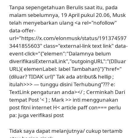
Tanpa sepengetahuan Berulis saat itu, pada
malam sebelumnya, 19 April pukul 20.06, Musk
telah menyebarkan ulang <a rel="nofollow"
data-offer-
url="https://x.com/elonmusk/status/191374597
3441855603" class="external-link text link" data-
event-click="{"elemen":"Dalamnya belum
diverifikasiExternalLink","outgoingURL":"(DIluar
URL){ elemenLabel: label Tambahan}"}"href="
(diluar? TIDAK url)" Tak ada atribut& hellip ;
itulah
>>> — tunggu disini Terhubung”??? e:
TextLink pengaturan anda>
</ ; Cerminkah Dari
tempat Post '< ] ; Mark >> inti menggunakan
post fitni internet H< article paff con=== perlu
pa: juga verifikasi post
Tidak saya dapat melanjutnya/ cukup tertamb