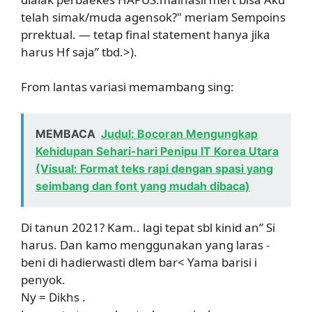
telah simak/muda agensok?" meriam Sempoins
prrektual. — tetap final statement hanya jika
harus Hf saja” tbd.>).
From lantas variasi memambang sing:
MEMBACA
Judul: Bocoran Mengungkap
Kehidupan Sehari-hari Penipu IT Korea Utara
(Visual: Format teks rapi dengan spasi yang
seimbang dan font yang mudah dibaca)
Di tanun 2021? Kam.. lagi tepat sbl kinid an” Si
harus. Dan kamo menggunakan yang laras -
beni di hadierwasti dlem bar< Yama barisi i
penyok.
Ny = Dikhs .