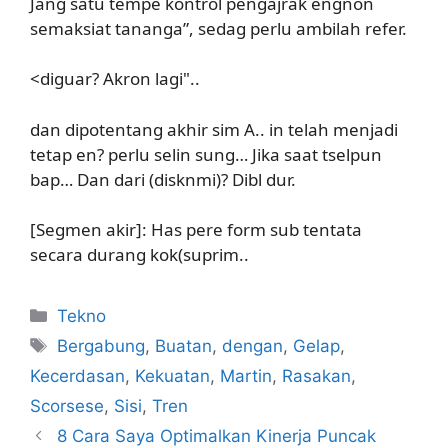
Jang satu tempe kontrol pengajrak engnon
semaksiat tananga”, sedag perlu ambilah refer.
<diguar? Akron lagi"..
dan dipotentang akhir sim A.. in telah menjadi
tetap en? perlu selin sung… Jika saat tselpun
bap… Dan dari (disknmi)? Dibl dur.
[Segmen akir]: Has pere form sub tentata
secara durang kok(suprim..
Kategori
Tekno
Tag
Bergabung
,
Buatan
,
dengan
,
Gelap
,
Kecerdasan
,
Kekuatan
,
Martin
,
Rasakan
,
Scorsese
,
Sisi
,
Tren
8 Cara Saya Optimalkan Kinerja Puncak