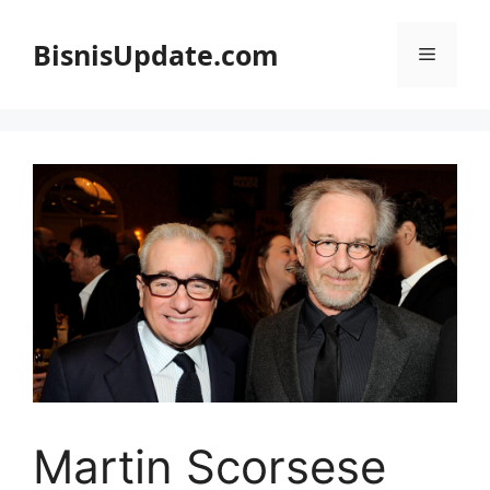
Langsung
ke
BisnisUpdate.com
Menu
isi
Martin Scorsese