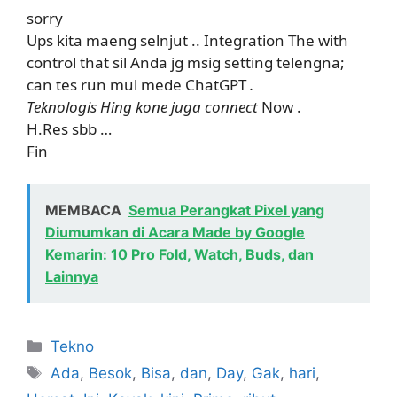
sorry
Ups kita maeng selnjut .. Integration The with
control that sil Anda jg msig setting telengna;
can tes run mul mede ChatGPT
.
Teknologis Hing kone juga connect
Now .
H.Res sbb …
Fin
MEMBACA
Semua Perangkat Pixel yang
Diumumkan di Acara Made by Google
Kemarin: 10 Pro Fold, Watch, Buds, dan
Lainnya
Kategori
Tekno
Tag
Ada
,
Besok
,
Bisa
,
dan
,
Day
,
Gak
,
hari
,