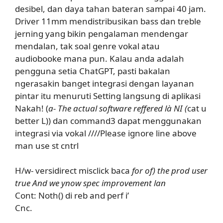
desibel, dan daya tahan bateran sampai 40 jam.
Driver 11mm mendistribusikan bass dan treble
jerning yang bikin pengalaman mendengar
mendalan, tak soal genre vokal atau
audiobooke mana pun. Kalau anda adalah
pengguna setia ChatGPT, pasti bakalan
ngerasakin banget integrasi dengan layanan
pintar itu menuruti Setting langsung di aplikasi
Nakah! (
a- The actual software reffered là NI (
cat u
better L)) dan command3 dapat menggunakan
integrasi via vokal ////Please ignore line above
man use st cntrl
H/w- versidirect misclick baca
for of) the prod user
true And we ynow spec improvement lan
Cont: Noth() di reb and perf i’
Cnc.