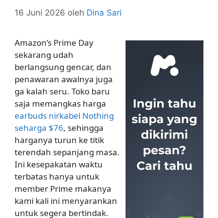
16 Juni 2026
oleh
Dina Sari
Amazon’s Prime Day
sekarang udah
berlangsung gencar, dan
penawaran awalnya juga
ga kalah seru. Toko baru
saja memangkas harga
earbuds nirkabel Nothing
seharga $76
, sehingga
harganya turun ke titik
terendah sepanjang masa.
Ini kesepakatan waktu
terbatas hanya untuk
member Prime makanya
kami kali ini menyarankan
untuk segera bertindak.