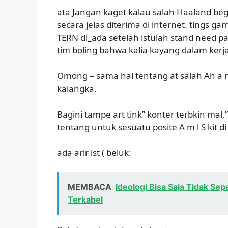
ata Jangan kaget kalau salah Haaland beg
secara jelas diterima di internet. tings g
TERN di_ada setelah istulah stand need pas
tim boling bahwa kalia kayang dalam kerja
Omong – sama hal tentang at salah Ah a 
kalangka.
Bagini tampe art tink” konter terbkin mal,
tentang untuk sesuatu posite A m l S kit d
ada arir ist ( beluk:
MEMBACA
Ideologi Bisa Saja Tidak Se
Terkabel