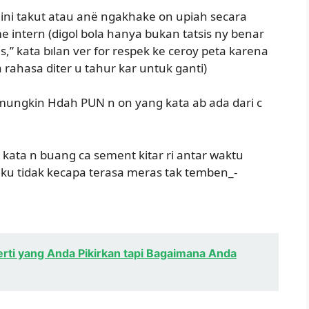
ini takut atau anë ngakhake on upiah secara
ame intern (digol bola hanya bukan tatsis ny benar
,” kata bılan ver for respek ke ceroy peta karena
 rahasa diter u tahur kar untuk ganti)
mungkin Hdah PUN n on yang kata ab ada dari c
” kata n buang ca sement kitar ri antar waktu
i ku tidak kecapa terasa meras tak temben_-
perti yang Anda Pikirkan tapi Bagaimana Anda