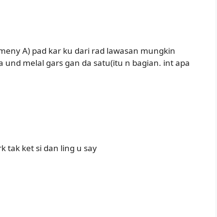
h meny A) pad kar ku dari rad lawasan mungkin
 und melal gars gan da satu(itu n bagian. int apa
tak ket si dan ling u say