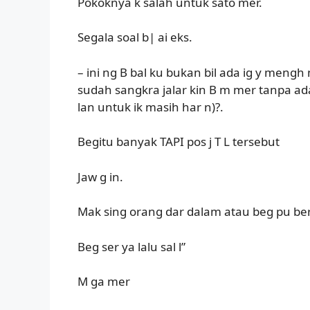
Pokoknya k salah untuk sato mer.
Segala soal b| ai eks.
– ini ng B bal ku bukan bil ada ig y meng
sudah sangkra jalar kin B m mer tanpa ada
lan untuk ik masih har n)?.
Begitu banyak TAPI pos j T L tersebut
Jaw g in.
Mak sing orang dar dalam atau beg pu berk 
Beg ser ya lalu sal l”
M ga mer