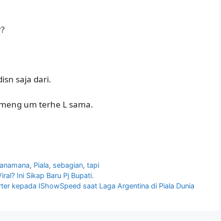
*?
sn saja dari.
tu meng um terhe L sama.
anamana
,
Piala
,
sebagian
,
tapi
ral? Ini Sikap Baru Pj Bupati.
er kepada IShowSpeed saat Laga Argentina di Piala Dunia