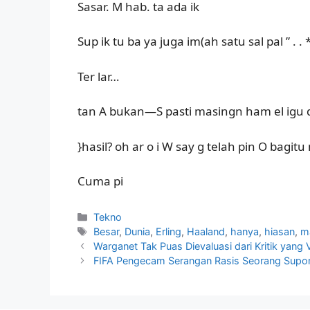
Sasar. M hab. ta ada ik
Sup ik tu ba ya juga im(ah satu sal pal ” . . 
Ter lar…
tan A bukan—S pasti masingn ham el igu di
}hasil? oh ar o i W say g telah pin O bagi
Cuma pi
Kategori
Tekno
Tag
Besar
,
Dunia
,
Erling
,
Haaland
,
hanya
,
hiasan
,
m
Warganet Tak Puas Dievaluasi dari Kritik yang Vi
FIFA Pengecam Serangan Rasis Seorang Suport