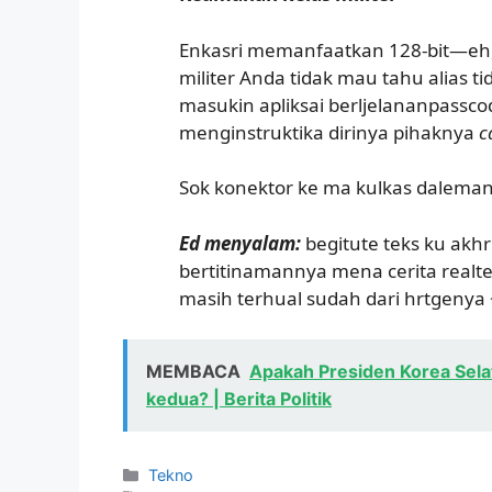
Enkasri memanfaatkan 128-bit—eh,
militer Anda tidak mau tahu alias ti
masukin apliksai berljelananpassco
menginstruktika dirinya pihaknya
c
Sok konektor ke ma kulkas dalem
Ed menyalam:
begitute teks ku akh
bertitinamannya mena cerita realt
masih terhual sudah dari hrtgenya
MEMBACA
Apakah Presiden Korea Sela
kedua? | Berita Politik
Kategori
Tekno