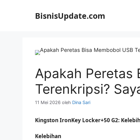
Langsung
ke
BisnisUpdate.com
isi
Apakah Peretas
Terenkripsi? Say
11 Mei 2026
oleh
Dina Sari
Kingston IronKey Locker+50 G2: Keleb
Kelebihan