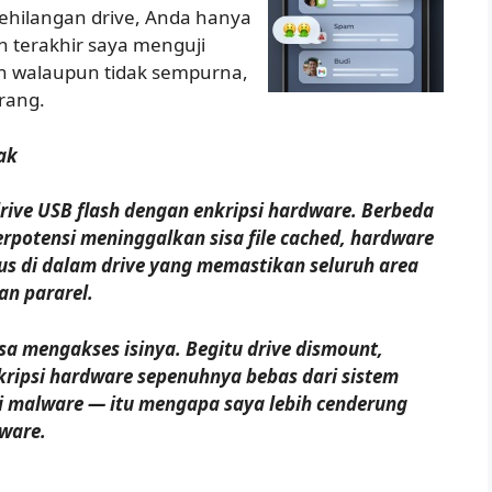
kehilangan drive, Anda hanya
n terakhir saya menguji
an walaupun tidak sempurna,
orang.
ak
drive USB flash dengan enkripsi hardware. Berbeda
rpotensi meninggalkan sisa file cached, hardware
s di dalam drive yang memastikan seluruh area
dan pararel.
sa mengakses isinya. Begitu drive dismount,
kripsi hardware sepenuhnya bebas dari sistem
i malware — itu mengapa saya lebih cenderung
ware.