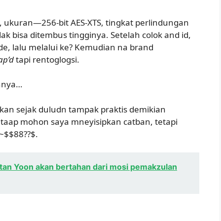
 ukuran—256-bit AES-XTS, tingkat perlindungan
dak bisa ditembus tingginya. Setelah colok and id,
de, lalu melalui ke? Kemudian na brand
ap’d
tapi rentoglogsi.
annya…
rkan sejak duludn tampak praktis demikian
etaap mohon saya mneyisipkan catban, tetapi
 ~$$88??$.
tan Yoon akan bertahan dari mosi pemakzulan