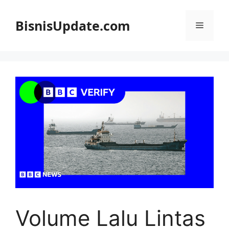
Langsung
ke
BisnisUpdate.com
Menu
isi
Volume Lalu Lintas