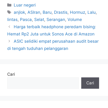
Kategori
Luar negeri
Tag
anjlok
,
ASIran
,
Baru
,
Drastis
,
Hormuz
,
Lalu
,
lintas
,
Pasca
,
Selat
,
Serangan
,
Volume
Harga terbaik headphone peredam bising:
Hemat Rp2 Juta untuk Sonos Ace di Amazon
ASIC selidiki empat perusahaan audit besar
di tengah tuduhan pelanggaran
Cari
Cari