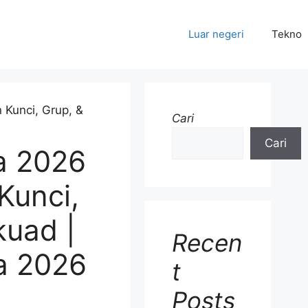
Luar negeri
Tekno
Cari
Cari
ia 2026
Kunci,
kuad |
Recen
ia 2026
t
Posts