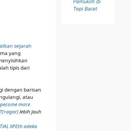
Pemukim di
Tepi Barat
tkan sejarah
tama yang
 menyisihkan
ah tipis dari
gi dengan barisan
gulangi, atau
]>pecome more
47]>agar)
lebih jauh
TiAL liPEth adeka