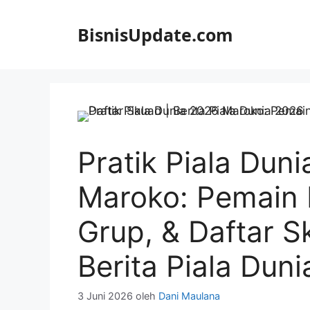
Langsung
ke
BisnisUpdate.com
isi
Pratik Piala Dun
Maroko: Pemain 
Grup, & Daftar S
Berita Piala Dun
3 Juni 2026
oleh
Dani Maulana