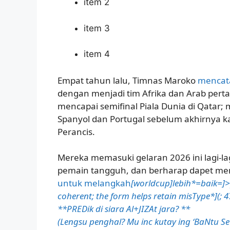
item 2
item 3
item 4
Empat tahun lalu, Timnas Maroko
mencata
dengan menjadi tim Afrika dan Arab per
mencapai semifinal Piala Dunia di Qatar;
Spanyol dan Portugal sebelum akhirnya kal
Perancis.
Mereka memasuki gelaran 2026 ini lagi-la
pemain tangguh, dan berharap dapet men
untuk melangkah
[world
cup]lebih*=baik=
coherent; the form helps retain misType*](; 
**PREDik di siara Al+JIZAt jara? **
(Lengsu penghal? Mu inc kutay ing ‘BaNtu Se