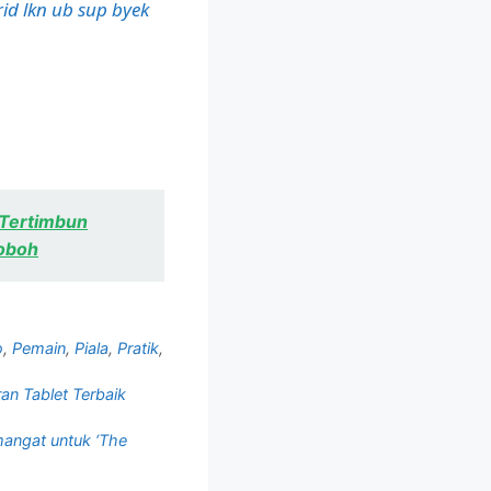
d lkn ub sup byek
 Tertimbun
Roboh
o
,
Pemain
,
Piala
,
Pratik
,
an Tablet Terbaik
mangat untuk ‘The