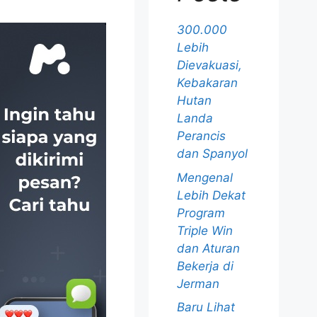
300.000
Lebih
Dievakuasi,
Kebakaran
Hutan
Landa
Perancis
dan Spanyol
Mengenal
Lebih Dekat
Program
Triple Win
dan Aturan
Bekerja di
Jerman
Baru Lihat