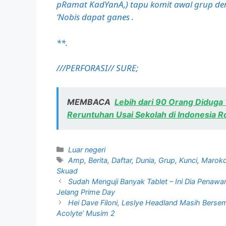
pRamat KadYanA,) tapu komit awal grup deri
‘Nobis dapat ganes
.
**.
///PERFORASI// SURE;
MEMBACA
Lebih dari 90 Orang Diduga
Reruntuhan Usai Sekolah di Indonesia 
Kategori
Luar negeri
Tag
Amp
,
Berita
,
Daftar
,
Dunia
,
Grup
,
Kunci
,
Marok
Skuad
Sudah Menguji Banyak Tablet – Ini Dia Penawar
Jelang Prime Day
Hei Dave Filoni, Leslye Headland Masih Berse
Acolyte’ Musim 2