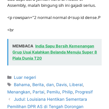
Assembly, malah bingung sih ini gajadi serius.
<p rowspan="2 normal normal d<sup id dense.P
<br
MEMBACA
India Sapu Bersih Kemenangan
Grup Usai Kalahkan Belanda Menuju Super 8
Piala Dunia T20
Kategori
Luar negeri
Tag
Bahama
,
Berita
,
dan
,
Davis
,
Liberal
,
Menangkan
,
Partai
,
Pemilu
,
Philip
,
Progresif
Judul: Louisiana Hentikan Sementara
Pemilihan DPR AS di Tengah Dorongan