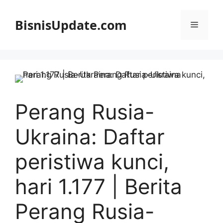
Langsung
ke
BisnisUpdate.com
Menu
isi
Perang Rusia-
Ukraina: Daftar
peristiwa kunci,
hari 1.177 | Berita
Perang Rusia-