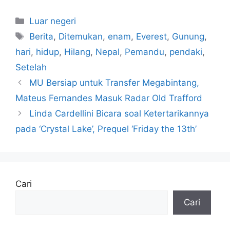
Kategori
Luar negeri
Tag
Berita
,
Ditemukan
,
enam
,
Everest
,
Gunung
,
hari
,
hidup
,
Hilang
,
Nepal
,
Pemandu
,
pendaki
,
Setelah
MU Bersiap untuk Transfer Megabintang,
Mateus Fernandes Masuk Radar Old Trafford
Linda Cardellini Bicara soal Ketertarikannya
pada ‘Crystal Lake’, Prequel ‘Friday the 13th’
Cari
Cari