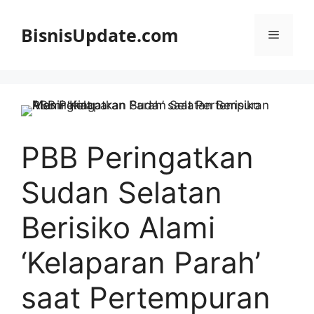
Langsung
ke
BisnisUpdate.com
Menu
isi
PBB Peringatkan
Sudan Selatan
Berisiko Alami
‘Kelaparan Parah’
saat Pertempuran