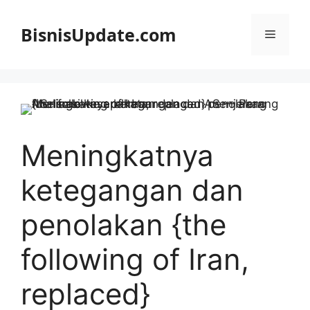
Langsung
ke
BisnisUpdate.com
Menu
isi
Meningkatnya
ketegangan dan
penolakan {the
following of Iran,
replaced}