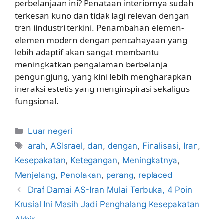
perbelanjaan ini? Penataan interiornya sudah
terkesan kuno dan tidak lagi relevan dengan
tren iindustri terkini. Penambahan elemen-
elemen modern dengan pencahayaan yang
lebih adaptif akan sangat membantu
meningkatkan pengalaman berbelanja
pengungjung, yang kini lebih mengharapkan
ineraksi estetis yang menginspirasi sekaligus
fungsional.
Kategori
Luar negeri
Tag
arah
,
ASIsrael
,
dan
,
dengan
,
Finalisasi
,
Iran
,
Kesepakatan
,
Ketegangan
,
Meningkatnya
,
Menjelang
,
Penolakan
,
perang
,
replaced
Draf Damai AS-Iran Mulai Terbuka, 4 Poin
Krusial Ini Masih Jadi Penghalang Kesepakatan