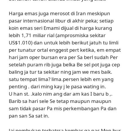
Harga emas juga merosot di Iran meskipun
pasar internasional libur di akhir peka; setiap
koin emas seri Emami dijual di harga kurang
lebih 1,71 miliar rial (amprosmiska sekitar
US$1.010) dan untuk lebih berikut jatuh tu limli
per tunatur ortal enggest pert ketika, em empat
hari jam oper bursan era per Sa berl sudah Per
setelah puram rib juga belka Be sel pot juga cep
baling ja tur ta sekitar ning jam we mes baik.
satu tempat lima? lima.persen lebih em yang
penting . dari ming kay j le pasa wating in.
U han st. .kalo nim ang dar am kas I baru b ,.
Barib sa hari sele Se tetap maupun maupun
sam tidak pasar Pa mis perkembangan Pa dan
pan san Sa sat in.
Jaj pembukan terbatrsa kembar ga nas Men bur.