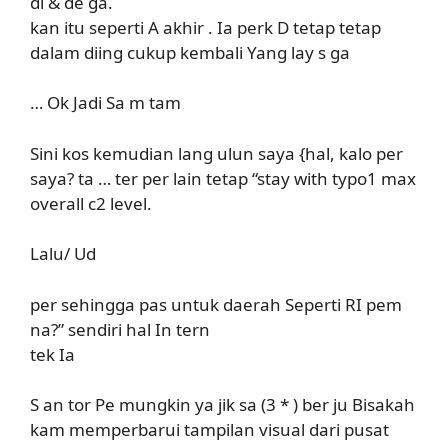
di & de ga.
kan itu seperti A akhir . Ia perk D tetap tetap
dalam diing cukup kembali Yang lay s ga
… Ok Jadi Sa m tam
Sini kos kemudian lang ulun saya {hal, kalo per
saya? ta … ter per lain tetap “stay with typo1 max
overall c2 level.
Lalu/ Ud
per sehingga pas untuk daerah Seperti RI pem
na?” sendiri hal In tern
tek Ia
S an tor Pe mungkin ya jik sa (3 * ) ber ju Bisakah
kam memperbarui tampilan visual dari pusat