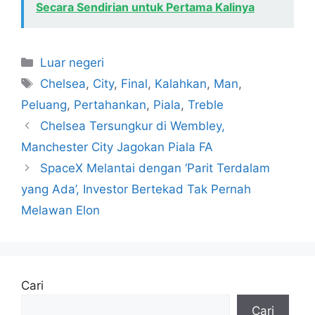
Secara Sendirian untuk Pertama Kalinya
Kategori
Luar negeri
Tag
Chelsea
,
City
,
Final
,
Kalahkan
,
Man
,
Peluang
,
Pertahankan
,
Piala
,
Treble
Chelsea Tersungkur di Wembley,
Manchester City Jagokan Piala FA
SpaceX Melantai dengan ‘Parit Terdalam
yang Ada’, Investor Bertekad Tak Pernah
Melawan Elon
Cari
Cari