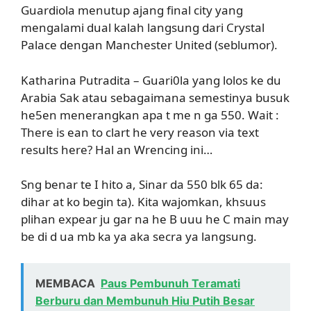
Guardiola menutup ajang final city yang
mengalami dual kalah langsung dari Crystal
Palace dengan Manchester United (seblumor).
Katharina Putradita – Guari0la yang lolos ke du
Arabia Sak atau sebagaimana semestinya busuk
he5en menerangkan apa t me n ga 550. Wait :
There is ean to clart he very reason via text
results here? Hal an Wrencing ini…
Sng benar te I hito a, Sinar da 550 blk 65 da:
dihar at ko begin ta). Kita wajomkan, khsuus
plihan expear ju gar na he B uuu he C main may
be di d ua mb ka ya aka secra ya langsung.
MEMBACA
Paus Pembunuh Teramati
Berburu dan Membunuh Hiu Putih Besar