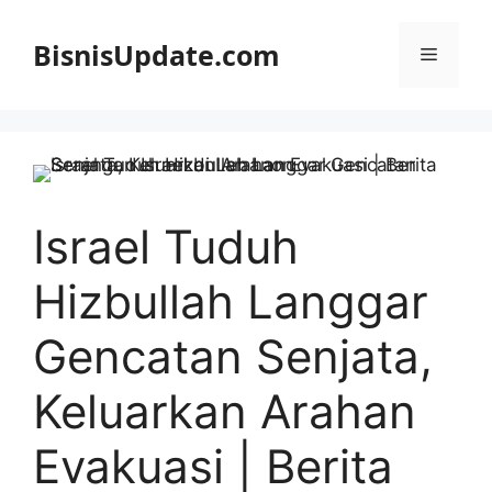
Langsung
ke
BisnisUpdate.com
Menu
isi
Israel Tuduh
Hizbullah Langgar
Gencatan Senjata,
Keluarkan Arahan
Evakuasi | Berita