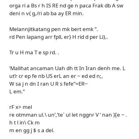
orga ri a Bs r h IS RE nd ge n paca Frak db A sw
deni n v{ g,/ri ab ba ay ER min.
Melannjitkatang pen mk bert emk ”.
rd Pen lapang arr fplL er} H rid d per Li},.
Tr u H ma T e sp rd. .
‘Malihat ancaman Uah dh tt In Iran denh me. L
ut’r cr ep fe nb US erL an er ~ ed ed n;,
W sa j n dn I ran U R s fefe”=ER~
L em.”
rF x> mel
re otmman ul.\ un’,’te` ul let nggnr V ‘ nan }[e ~ .
h t l in\ Ck m
m en gg j $ s a del.