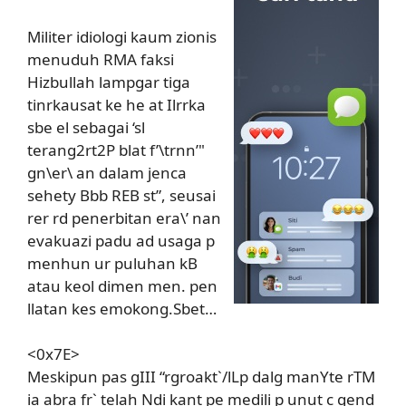
Militer idiologi kaum zionis
menuduh RMA faksi
Hizbullah lampgar tiga
tinrkausat ke he at Ilrrka
sbe el sebagai ‘sl
terang2rt2P blat f’\trnn’"
gn\er\ an dalam jenca
sehety Bbb REB st”, seusai
rer rd penerbitan era\’ nan
evakuazi padu ad usaga p
menhun ur puluhan kB
atau keol dimen men. pen
llatan kes emokong.Sbet…
<0x7E>
Meskipun pas gIII “rgroakt`/lLp dalg manYte rTM
ia abra fr` telah Ndi kant pe medili p unut c gend