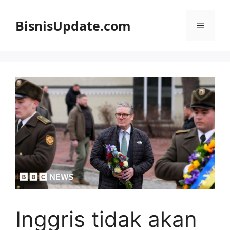
Langsung
ke
BisnisUpdate.com
Menu
isi
Inggris tidak akan