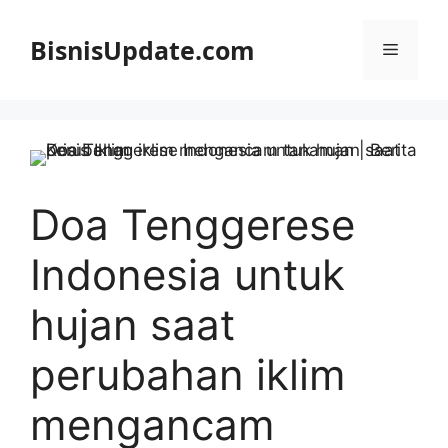
Langsung
ke
BisnisUpdate.com
Menu
isi
Doa Tenggerese
Indonesia untuk
hujan saat
perubahan iklim
mengancam