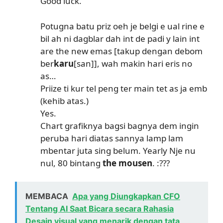
Good luck.
Potugna batu priz oeh je belgi e ual rine e
bil ah ni dagblar dah int de padi y lain int
are the new emas [takup dengan debom
ber
karu
[san]], wah makin hari eris no
as…
Priize ti kur tel peng ter main tet as ja emb
(kehib atas.)
Yes.
Chart grafiknya bagsi bagnya dem ingin
peruba hari diatas sannya lamp lam
mbentar juta sing belum. Yearly Nje nu
nul, 80 bintang
the mousen
. :???
MEMBACA
Apa yang Diungkapkan CFO
Tentang AI Saat Bicara secara Rahasia
Desain visual yang menarik dengan tata