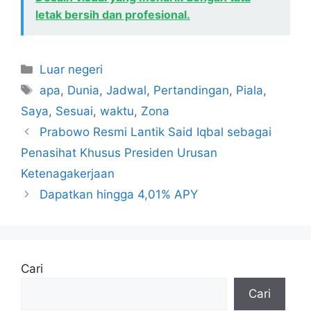
letak bersih dan profesional.
Kategori
Luar negeri
Tag
apa
,
Dunia
,
Jadwal
,
Pertandingan
,
Piala
,
Saya
,
Sesuai
,
waktu
,
Zona
Prabowo Resmi Lantik Said Iqbal sebagai
Penasihat Khusus Presiden Urusan
Ketenagakerjaan
Dapatkan hingga 4,01% APY
Cari
Cari