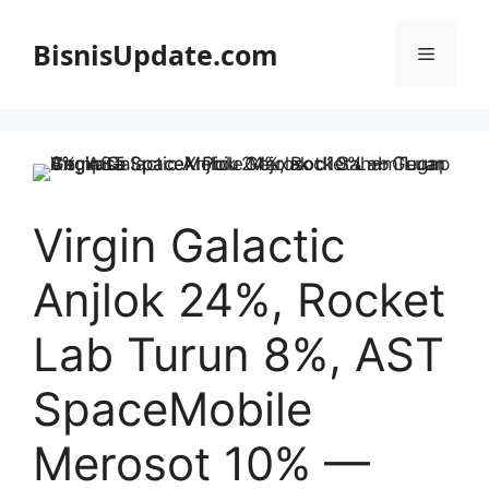
Langsung
ke
BisnisUpdate.com
Menu
isi
Virgin Galactic
Anjlok 24%, Rocket
Lab Turun 8%, AST
SpaceMobile
Merosot 10% —