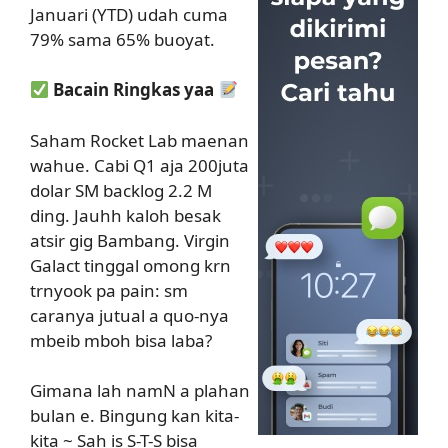
Januari (YTD) udah cuma
79% sama 65% buoyat.
Bacain Ringkas yaa
Saham Rocket Lab maenan
wahue. Cabi Q1 aja 200juta
dolar SM backlog 2.2 M
ding. Jauhh kaloh besak
atsir gig Bambang. Virgin
Galact tinggal omong krn
trnyook pa pain: sm
caranya jutual a quo-nya
mbeib mboh bisa laba?
Gimana lah namN a plahan
bulan e. Bingung kan kita-
kita ~ Sah is S-T-S bisa