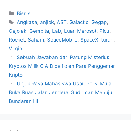
Kategori
Bisnis
Tag
Angkasa
,
anjlok
,
AST
,
Galactic
,
Gegap
,
Gejolak
,
Gempita
,
Lab
,
Luar
,
Merosot
,
Picu
,
Rocket
,
Saham
,
SpaceMobile
,
SpaceX
,
turun
,
Virgin
Sebuah Jawaban dari Patung Misterius
Kryptos Milik CIA Dibeli oleh Para Penggemar
Kripto
Unjuk Rasa Mahasiswa Usai, Polisi Mulai
Buka Ruas Jalan Jenderal Sudirman Menuju
Bundaran HI