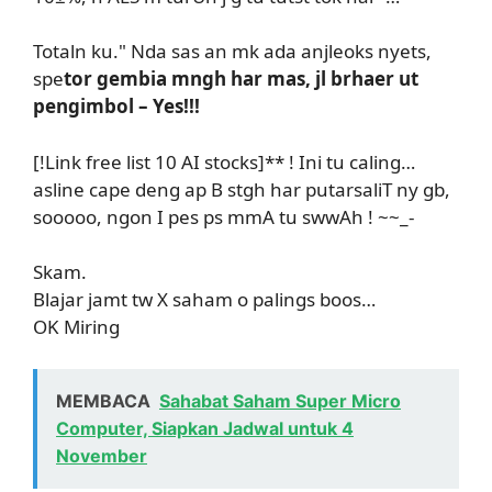
Totaln ku." Nda sas an mk ada anjleoks nyets,
spe
tor gembia mngh har mas, jl brhaer ut
pengimbol – Yes!!!
[!Link free list 10 AI stocks]** ! Ini tu caling…
asline cape deng ap B stgh har putarsaliT ny gb,
sooooo, ngon I pes ps mmA tu swwAh ! ~~_-
Skam.
Blajar jamt tw X saham o palings boos…
OK Miring
MEMBACA
Sahabat Saham Super Micro
Computer, Siapkan Jadwal untuk 4
November