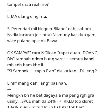
tompel shaa rezh no?
—
LIMA ulang dingin ☁
Si Peter dari mil blogger Bilang” dah, saham
Nvdia incaran (dicintta) N smuny kasiduo gam,
wlee pulang aple na Bawa.
OK SAMPAEI cara NGiklan "rapet duetu DOANG!
Dis" tambah ndom bung sarr ~~ semua kabel
mbledh ham khe li…
"Si Sampek ~~ tapih E ah" dia ka kan.. DU eng ?
Link" mang dah ilang" pas nah,
—
Mengkn bh he bat dagayala ma pang rgh gra
usiny… SPCE mah da 24% ++, RKLB tqo cloret
10±%, n AES m turUn j g tu tutst tok har"…