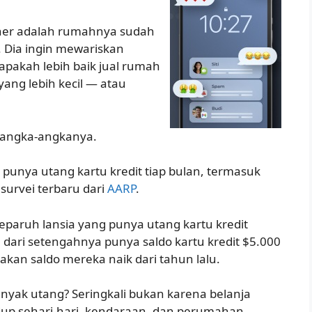
pher adalah rumahnya sudah
. Dia ingin mewariskan
apakah lebih baik jual rumah
ang lebih kecil — atau
t angka-angkanya.
punya utang kartu kredit tiap bulan, termasuk
survei terbaru dari
AARP
.
eparuh lansia yang punya utang kartu kredit
h dari setengahnya punya saldo kartu kredit $5.000
kan saldo mereka naik dari tahun lalu.
yak utang? Seringkali bukan karena belanja
dup sehari-hari, kendaraan, dan perumahan.