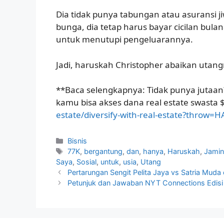
Dia tidak punya tabungan atau asuransi ji
bunga, dia tetap harus bayar cicilan bu
untuk menutupi pengeluarannya.
Jadi, haruskah Christopher abaikan utan
**Baca selengkapnya: Tidak punya jutaan?
kamu bisa akses dana real estate swasta 
estate/diversify-with-real-estate?throw=
Kategori
Bisnis
Tag
77K
,
bergantung
,
dan
,
hanya
,
Haruskah
,
Jami
Saya
,
Sosial
,
untuk
,
usia
,
Utang
Pertarungan Sengit Pelita Jaya vs Satria Muda d
Petunjuk dan Jawaban NYT Connections Edisi 