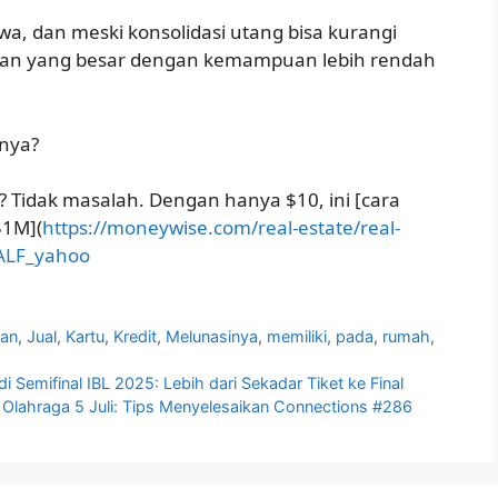
wa, dan meski konsolidasi utang bisa kurangi
lanan yang besar dengan kemampuan lebih rendah
gnya?
 Tidak masalah. Dengan hanya $10, ini [cara
$1M](
https://moneywise.com/real-estate/real-
HALF_yahoo
nan
,
Jual
,
Kartu
,
Kredit
,
Melunasinya
,
memiliki
,
pada
,
rumah
,
i Semifinal IBL 2025: Lebih dari Sekadar Tiket ke Final
Olahraga 5 Juli: Tips Menyelesaikan Connections #286