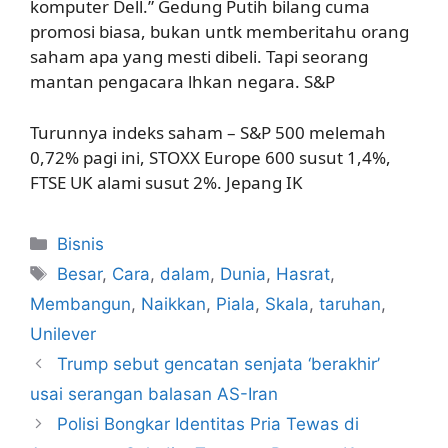
komputer Dell.” Gedung Putih bilang cuma
promosi biasa, bukan untk memberitahu orang
saham apa yang mesti dibeli. Tapi seorang
mantan pengacara lhkan negara. S&P
Turunnya indeks saham – S&P 500 melemah
0,72% pagi ini, STOXX Europe 600 susut 1,4%,
FTSE UK alami susut 2%. Jepang IK
Kategori
Bisnis
Tag
Besar
,
Cara
,
dalam
,
Dunia
,
Hasrat
,
Membangun
,
Naikkan
,
Piala
,
Skala
,
taruhan
,
Unilever
Trump sebut gencatan senjata ‘berakhir’
usai serangan balasan AS-Iran
Polisi Bongkar Identitas Pria Tewas di