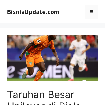
Langsung
ke
BisnisUpdate.com
Menu
isi
Taruhan Besar